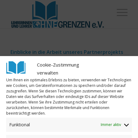
Einblicke in die Arbeit unseres Partnerprojekts
in Mombasa
Cookie-Zustimmung
Im Oktober 2022 war Anja Friedrich, Gründerin des
verwalten
Vereins „
Little Angel – EMRA Hope & Eco e.V.
“ für
Um Ihnen ein optimales Erlebnis zu bieten, verwenden wir Technologien
wie Cookies, um Geräteinformationen zu speichern und/oder darauf
mehrere Wochen vor Ort in Mombasa und
zuzugreifen. Wenn Sie diesen Technologien zustimmen, können wir
besuchte mehrere Projekte. Einblicke in die
Daten wie das Surfverhalten oder eindeutige IDs auf dieser Website
verarbeiten. Wenn Sie ihre Zustimmung nicht erteilen oder
vielfältige Projektarbeit gibt es
hier
zu sehen.
zurückziehen, können bestimmte Merkmale und Funktionen
beeinträchtigt werden.
Lehrerinnen und Lehrer ohne Grenzen e.V.
unterstützt die Little Angels im Rahmen von
Funktional
Immer aktiv
verschiedenen Projekten. Rückblicke auf unsere