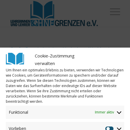
Große Freude bei den „Little Angel“ in Mombasa
Cookie-Zustimmung
Mit Hilfe von Spendengeldern von „Lehrerinnen
verwalten
und Lehrer ohne Grenzen“ und großem
Um Ihnen ein optimales Erlebnis zu bieten, verwenden wir Technologien
Engagement aller Beteiligten vom Verein „Little
wie Cookies, um Geräteinformationen zu speichern und/oder darauf
zuzugreifen. Wenn Sie diesen Technologien zustimmen, können wir
Angel e.V.“ konnten für die Schule und dem
Daten wie das Surfverhalten oder eindeutige IDs auf dieser Website
integrierten Waisenheim in Likoni, Mombasa nun
verarbeiten. Wenn Sie ihre Zustimmung nicht erteilen oder
zurückziehen, können bestimmte Merkmale und Funktionen
neue Schuhe, Rucksäcke, Matratzen und
beeinträchtigt werden.
Schulbänke angeschafft werden. Die Freude bei
Funktional
Immer aktiv
den Kindern, Jugendlichen und Lehrkräften war
groß – doch schauen Sie selbst:
Vorlieben