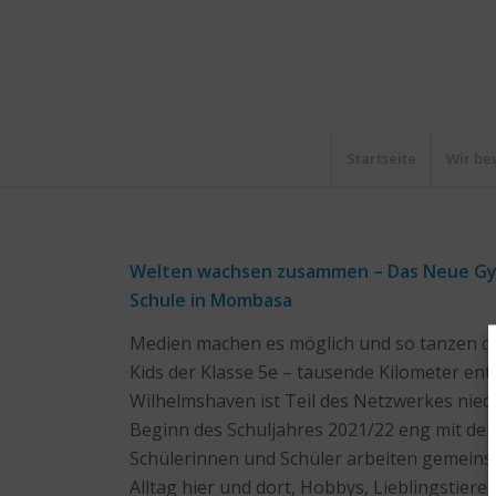
Startseite
Wir be
Welten wachsen zusammen – Das Neue Gym
Schule in Mombasa
Medien machen es möglich und so tanzen di
Kids der Klasse 5e – tausende Kilometer e
Wilhelmshaven ist Teil des Netzwerkes niede
Beginn des Schuljahres 2021/22 eng mit d
Schülerinnen und Schüler arbeiten gemein
Alltag hier und dort, Hobbys, Lieblingstiere, 