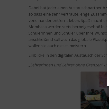
Dabei hat jeder einen Austauschpartner bzw
so dass eine sehr vertraute, enge Zusammen
voneinander entfernt leben. Spaß macht es i
Mombasa werden stets herbeigesehnt! In den
Schülerinnen und Schüler über Ihre Wünsc
anschließend soll auch das globale Plasti
wollen sie auch dieses meistern.
Einblicke in den digitalen Austausch der Sc
„Lehrerinnen und Lehrer ohne Grenzen“ unter