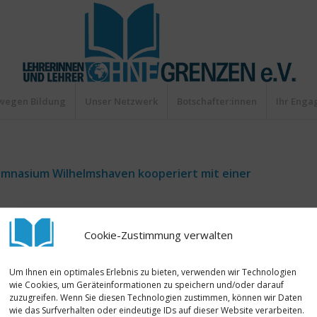
wegen Bildung
Unser Netzwerk
Botschafter:innen
Ihr Eng
nasium Wilhelmshaven kooperiert mit einer
e Schülerinnen und Schüler aus Mombasa für die
Cookie-Zustimmung verwalten
ntfernt und doch ganz nah. Das Neue Gymnasium
rsächsischer Schulen mit Afrika und arbeitet seit
Um Ihnen ein optimales Erlebnis zu bieten, verwenden wir Technologien
em
Verein Little Angel e.V.
zusammen. Die
wie Cookies, um Geräteinformationen zu speichern und/oder darauf
sam an Themen rund um die eigene Lebenswelt –
zuzugreifen. Wenn Sie diesen Technologien zustimmen, können wir Daten
wie das Surfverhalten oder eindeutige IDs auf dieser Website verarbeiten.
Lieblingsgericht etc.