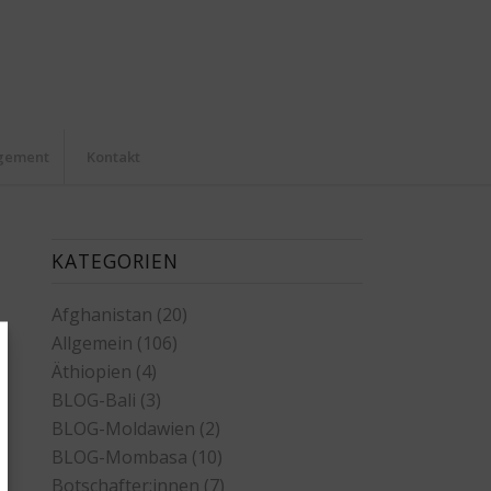
agement
Kontakt
KATEGORIEN
Afghanistan
(20)
Allgemein
(106)
Äthiopien
(4)
BLOG-Bali
(3)
BLOG-Moldawien
(2)
BLOG-Mombasa
(10)
Botschafter:innen
(7)