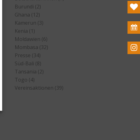
Burundi
(2)
Ghana
(12)
Kamerun
(3)
Kenia
(1)
Moldawien
(6)
en
Mombasa
(32)
Presse
(34)
ken
Süd-Bali
(8)
Tansania
(2)
ng
Togo
(4)
Vereinsaktionen
(39)