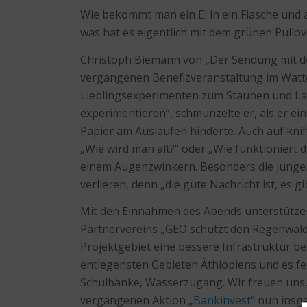
Wie bekommt man ein Ei in ein Flasche und 
was hat es eigentlich mit dem grünen Pullov
Christoph Biemann von „Der Sendung mit d
vergangenen Benefizveranstaltung im Wat
Lieblingsexperimenten zum Staunen und Lach
experimentieren“, schmunzelte er, als er ei
Papier am Auslaufen hinderte. Auch auf kni
„Wie wird man alt?“ oder „Wie funktioniert d
einem Augenzwinkern. Besonders die jungen
verlieren, denn „die gute Nachricht ist, es gi
Mit den Einnahmen des Abends unterstützen
Partnervereins „GEO schützt den Regenwald 
Projektgebiet eine bessere Infrastruktur b
entlegensten Gebieten Äthiopiens und es feh
Schulbänke, Wasserzugang. Wir freuen uns
vergangenen Aktion „
Bankinvest
“ nun insg