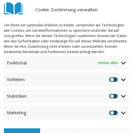
Cookie-Zustimmung verwalten
e Spenden, dem Wattenmeer-Besucherzentrum für die
h Biemann für den unterhaltsamen Abend!
Um Ihnen ein optimales Erlebnis zu bieten, verwenden wir Technologien
wie Cookies, um Geräteinformationen zu speichern und/oder darauf
ph am Abend als unseren dritten
zuzugreifen. Wenn Sie diesen Technologien zustimmen, können wir Daten
wie das Surfverhalten oder eindeutige IDs auf dieser Website verarbeiten.
nke für dein Engagement, lieber Christoph!
Wenn Sie ihre Zustimmung nicht erteilen oder zurückziehen, können
bestimmte Merkmale und Funktionen beeinträchtigt werden.
Funktional
Immer aktiv
Vorlieben
Vorlieb
Statistiken
Statisti
Marketing
Marketi