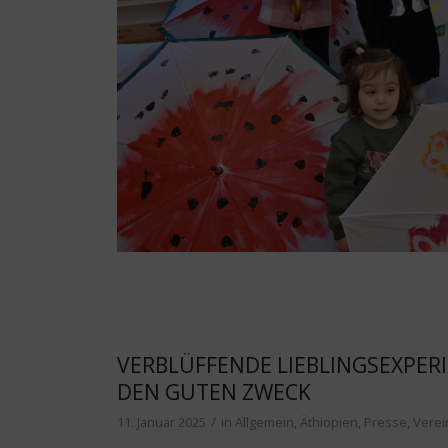
VERBLÜFFENDE LIEBLINGSEXPER
DEN GUTEN ZWECK
/
11. Januar 2025
in
Allgemein
,
Äthiopien
,
Presse
,
Verei