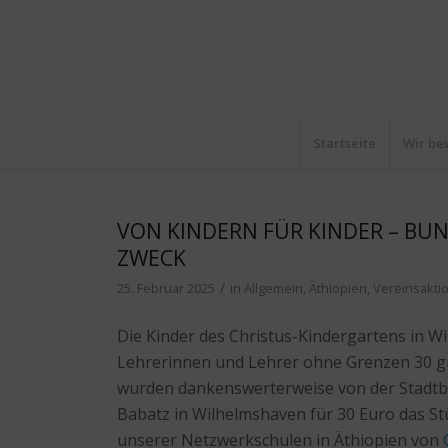
Startseite
Wir be
VON KINDERN FÜR KINDER – BU
ZWECK
/
25. Februar 2025
in
Allgemein
,
Äthiopien
,
Vereinsakti
Die Kinder des Christus-Kindergartens in W
Lehrerinnen und Lehrer ohne Grenzen 30 gr
wurden dankenswerterweise von der Stadtbä
Babatz in Wilhelmshaven für 30 Euro das St
unserer Netzwerkschulen in Äthiopien von