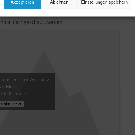
19.12.24 ein toller Bericht über die
Akzeptieren
Ablehnen
Einstellungen speichern
einmal nachgeschaut werden.
 stimme zu", um Youtube zu
aktivieren
kie-Richtlinie
ch stimme zu