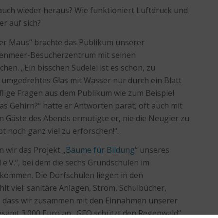
auch wieder heraus? Wie funktioniert Luftdruck und
er auf sich?
er Maus“ brachte das Publikum unserer
tenmeer-Besucherzentrum mit seinen
en. „Ein bisschen Sudelei ist es schon, zu
n umgedrehtes Glas mit Wasser nur durch ein Blatt
fflige Fragen aus dem Publikum wie zum Beispiel
as Gehirn?“ hatte er Antworten parat, oft auch mit
 Gäste des Abends ermutigte er, nie die Neugier zu
bt noch ganz viel zu erforschen!“.
 wir das Projekt „
Bäume für Bildung
“ unseres
e.V.“, bei dem die sechs Grundschulen im
ekommen. Die Dorfschulen liegen in den
lt viel: sanitäre Anlagen, Strom, Schulbücher,
, dass wir zusammen mit den Einnahmen unserer
esamt 3.000 Euro an „GEO schützt den Regenwald“