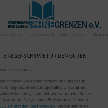
wegen Bildung
Unser Netzwerk
Botschafter:innen
Ihr Eng
NTE REGENSCHIRME FÜR DEN GUTEN
/
onen
von
Annemarie
ilhelmshaven waren sehr kreativ und haben für
oße Regenschirme bunt gestaltet. Die Schirme
ckerei Siemens gespendet und werden bei Brillen
ück verkauft. Der gesamte Erlös geht zu Gunsten
GEO schützt den Regenwald e.V.
Die Schülerinnen