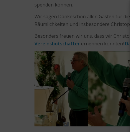
spenden können.
Wir sagen Dankeschön allen Gästen für di
Räumlichkeiten und insbesondere Christop
Besonders freuen wir uns, dass wir Christo
Vereinsbotschafter
ernennen konnten!
Da