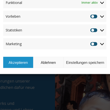
Funktional
Immer aktiv
Der Verein ist vom
zur Förderung von
Vorlieben
Vorlieb
Statistiken
Statisti
Marketing
Marketi
Akzeptieren
Ablehnen
Einstellungen speichern
erungen unserer
ndlichen dafür neue
erks und
erinnen und Lehrer