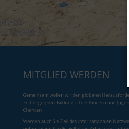
MITGLIED WERDEN
Gemeinsam wollen wir den globalen Herausford
Zeit begegnen. Bildung öffnet Kindern und Juge
Chancen.
Werden auch Sie Teil des internationalen Netzw
unterstützen Sie die vielfältige Arbeit von „Lehr