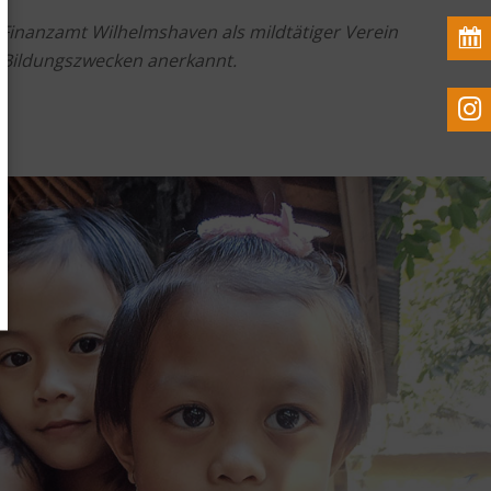
 Finanzamt Wilhelmshaven als mildtätiger Verein
 Bildungszwecken anerkannt.
en
ken
ng