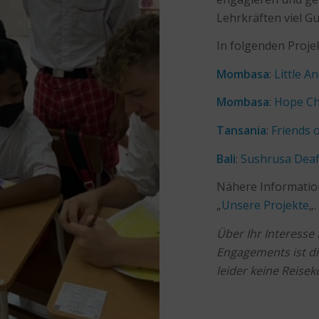
Lehrkräften viel G
In folgenden Proje
Mombasa
:
Little A
Mombasa
:
Hope Ch
Tansania
:
Friends o
Bali
:
Sushrusa Deaf
Nähere Information
„
Unsere Projekte
„.
Über Ihr Interesse
Engagements ist die
leider keine Reis