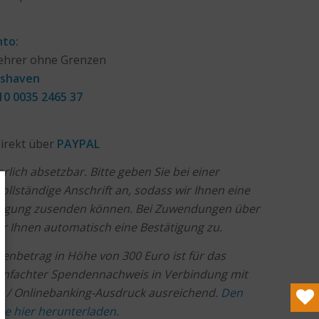
nto:
ehrer ohne Grenzen
mshaven
10 0035 2465 37
irekt über
PAYPAL
lich absetzbar. Bitte geben Sie bei einer
ollständige Anschrift an, sodass wir Ihnen eine
igung zusenden können. Bei Zuwendungen über
r Ihnen automatisch eine Bestätigung zu.
enbetrag in Höhe von 300 Euro ist für das
einfachter Spendennachweis in Verbindung mit
 / Onlinebanking-Ausdruck ausreichend.
Den
ie hier herunterladen
.