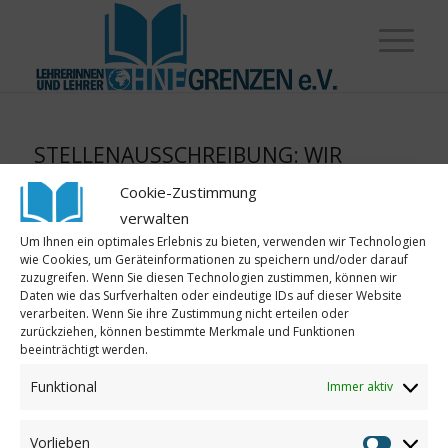
STELLENAUSSCHREIBUNG: WIR
SUCHEN EINE/N
Cookie-Zustimmung
BILDUNGSBEAUFTRAGTE/N FÜR
verwalten
SCHULE IN TANSANIA
Um Ihnen ein optimales Erlebnis zu bieten, verwenden wir Technologien
wie Cookies, um Geräteinformationen zu speichern und/oder darauf
/
/
10. Dezember 2024
in
Allgemein
,
Tansania
von
Annemarie
zuzugreifen. Wenn Sie diesen Technologien zustimmen, können wir
Daten wie das Surfverhalten oder eindeutige IDs auf dieser Website
Weiterlesen
verarbeiten. Wenn Sie ihre Zustimmung nicht erteilen oder
zurückziehen, können bestimmte Merkmale und Funktionen
beeinträchtigt werden.
FRIENDS OF EDUCATION IN TANSANIA
Funktional
Immer aktiv
– NEUER VEREIN IN UNSEREM
BILDUNGSNETZWERK
Vorlieben