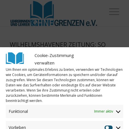
WILHELMSHAVENER ZEITUNG: SO
WOLLEN LEHRER OHNE GRENZEN
Cookie-Zustimmung
WELTWEIT HELFEN
verwalten
/
/
23. September 2021
0 Kommentare
in
Allgemein
,
Presse
Um Ihnen ein optimales Erlebnis zu bieten, verwenden wir Technologien
wie Cookies, um Geräteinformationen zu speichern und/oder darauf
/
von
webmaster
zuzugreifen. Wenn Sie diesen Technologien zustimmen, können wir
Daten wie das Surfverhalten oder eindeutige IDs auf dieser Website
Weiterlesen
verarbeiten. Wenn Sie ihre Zustimmung nicht erteilen oder
zurückziehen, können bestimmte Merkmale und Funktionen
beeinträchtigt werden.
Funktional
Immer aktiv
Vorlieben