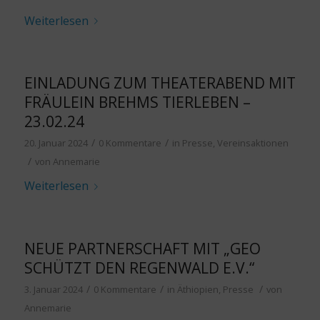
Weiterlesen
EINLADUNG ZUM THEATERABEND MIT
FRÄULEIN BREHMS TIERLEBEN –
23.02.24
/
/
20. Januar 2024
0 Kommentare
in
Presse
,
Vereinsaktionen
/
von
Annemarie
Weiterlesen
NEUE PARTNERSCHAFT MIT „GEO
SCHÜTZT DEN REGENWALD E.V.“
/
/
/
3. Januar 2024
0 Kommentare
in
Äthiopien
,
Presse
von
Annemarie