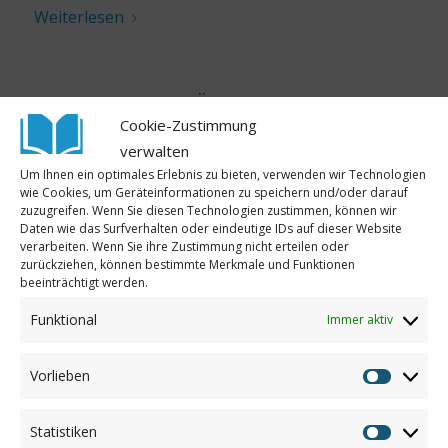
Weiterlesen
PATENSCHAFT FÜR NEUE
Cookie-Zustimmung
MÄDCHENSCHULE 2024 IN
verwalten
AFGHANISTAN
Um Ihnen ein optimales Erlebnis zu bieten, verwenden wir Technologien
/
/
19. Dezember 2023
0 Kommentare
in
Afghanistan
,
Presse
wie Cookies, um Geräteinformationen zu speichern und/oder darauf
zuzugreifen. Wenn Sie diesen Technologien zustimmen, können wir
/
von
Annemarie
Daten wie das Surfverhalten oder eindeutige IDs auf dieser Website
verarbeiten. Wenn Sie ihre Zustimmung nicht erteilen oder
Weiterlesen
zurückziehen, können bestimmte Merkmale und Funktionen
beeinträchtigt werden.
Funktional
Immer aktiv
GELUNGENE VERANSTALTUNGEN
VON SOROPTIMIST WILHELMSHAVEN
Vorlieben
FÜR AFGHANISTAN
Vorliebe
/
/
10. November 2023
0 Kommentare
in
Afghanistan
,
Presse
,
Statistiken
Statistik
/
Vereinsaktionen
von
Annemarie