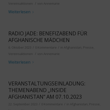
/
Vereinsaktionen
von
Annemarie
Weiterlesen
RADIO JADE: BENEFIZABEND FÜR
AFGHANISCHE MÄDCHEN
/
/
6. Oktober 2023
0 Kommentare
in
Afghanistan
,
Presse
,
/
Vereinsaktionen
von
Annemarie
Weiterlesen
VERANSTALTUNGSEINLADUNG:
THEMENABEND „INSIDE
AFGHANISTAN“ AM 07.10.2023
/
/
22. September 2023
0 Kommentare
in
Afghanistan
,
Presse
,