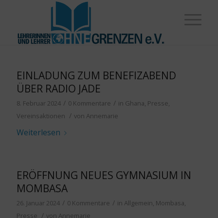
EINLADUNG ZUM BENEFIZABEND
ÜBER RADIO JADE
/
/
8. Februar 2024
0 Kommentare
in
Ghana
,
Presse
,
/
Vereinsaktionen
von
Annemarie
Weiterlesen
ERÖFFNUNG NEUES GYMNASIUM IN
MOMBASA
/
/
26. Januar 2024
0 Kommentare
in
Allgemein
,
Mombasa
,
/
Presse
von
Annemarie