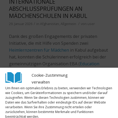
INTERNATIONALE
ABSCHLUSSPRÜFUNGEN AN
MÄDCHENSCHULEN IN KABUL
/
/
29. Januar 2026
in
Afghanistan
,
Allgemein
von
user
Dank des großen Engagements der privaten
Initiative, die mit Hilfe von Spenden zwei
Heimlernzentren für Mädchen
in Kabul aufgebaut
hat, konnten die Schülerinnen erfolgreich bei der
gemeinnützigen Organisation EBA (
Education
Bridge for Afghanistan
) angemeldet werden. Die
Cookie-Zustimmung
Mädchen werden nun nach dem offiziellen EBA-
verwalten
Unterrichtsplan unterrichtet. Alle zwei Wochen
Um Ihnen ein optimales Erlebnis zu bieten, verwenden wir Technologien
finden Tests für eine Einstufung in die
wie Cookies, um Geräteinformationen zu speichern und/oder darauf
Klassenstufen statt.
zuzugreifen. Wenn Sie diesen Technologien zustimmen, können wir
Daten wie das Surfverhalten oder eindeutige IDs auf dieser Website
verarbeiten. Wenn Sie ihre Zustimmung nicht erteilen oder
Bis jetzt haben die Schülerinnen der 7., 8. und 9.
zurückziehen, können bestimmte Merkmale und Funktionen
Klasse bereits 10 Tests erfolgreich bestanden.
beeinträchtigt werden.