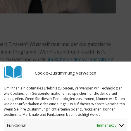
ert Einstein“-Wuschelfirsur und der obligatorische
einem Programm „Wenn´s stinkt und kracht, ist´s
en zu Gast und wurde
im Rahmen der Veranstaltung
ne Grenzen“ ernannt. Die interaktive Show für die
Cookie-Zustimmung verwalten
hrreiche Experimente und ist typisch für die
Um Ihnen ein optimales Erlebnis zu bieten, verwenden wir Technologien
wie Cookies, um Geräteinformationen zu speichern und/oder darauf
 wuchs in einem Haushalt auf, in dem
zuzugreifen. Wenn Sie diesen Technologien zustimmen, können wir Daten
 zum täglichen Brot gehörten. Ich
wie das Surfverhalten oder eindeutige IDs auf dieser Website verarbeiten.
Wenn Sie ihre Zustimmung nicht erteilen oder zurückziehen, können
s Lehrerberufs also aus erster Hand
bestimmte Merkmale und Funktionen beeinträchtigt werden.
s zur Korrektur am Abend.
Funktional
Immer aktiv