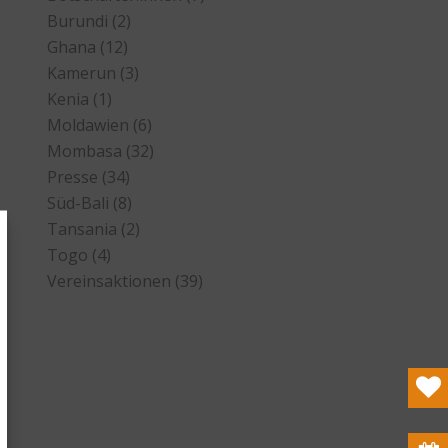
Burundi
(2)
Ghana
(12)
Kamerun
(3)
Kenia
(1)
Moldawien
(6)
Mombasa
(32)
Presse
(34)
Süd-Bali
(8)
Tansania
(2)
Togo
(4)
Vereinsaktionen
(39)