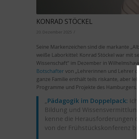
KONRAD STÖCKEL
/
20. Dezember 2025
Seine Markenzeichen sind die markante „Alb
weiße Laborkittel: Konrad Stöckel war mit s
Wissenschaft“ im Dezember in Wilhelmshav
Botschafter
von „Lehrerinnen und Lehrer oh
ganze Familie enthält teils riskante, aber le
Programme und Projekte des Hamburgers.
„
Pädagogik im Doppelpack:
Ich
Bildung und Wissensvermittlung
kenne die Herausforderungen de
von der Frühstückskonferenz bi