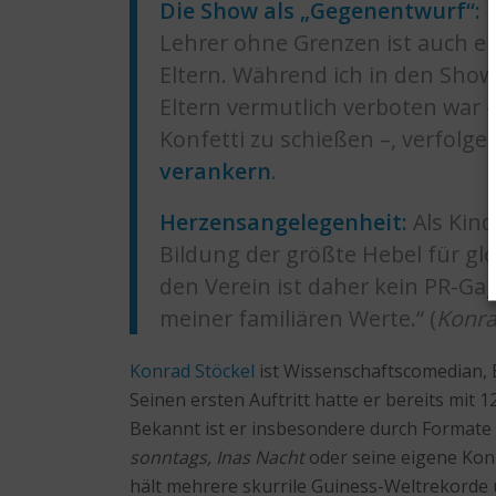
Die Show als „Gegenentwurf“:
M
Lehrer ohne Grenzen ist auch 
Eltern. Während ich in den Show
Eltern vermutlich verboten war –
Konfetti zu schießen –, verfolge 
verankern
.
Herzensangelegenheit:
Als Kind
Bildung der größte Hebel für glo
den Verein ist daher kein PR-Ga
meiner familiären Werte.“ (
Konra
Konrad Stöckel
ist Wissenschaftscomedian, 
Seinen ersten Auftritt hatte er bereits mit
Bekannt ist er insbesondere durch Formate
sonntags, Inas Nacht
oder seine eigene Kon
hält mehrere skurrile Guiness-Weltrekorde un