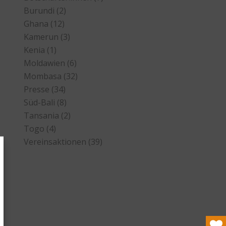
Burundi
(2)
Ghana
(12)
Kamerun
(3)
Kenia
(1)
Moldawien
(6)
Mombasa
(32)
Presse
(34)
Süd-Bali
(8)
Tansania
(2)
Togo
(4)
Vereinsaktionen
(39)