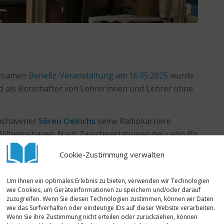
ltsamen
Benefiz-Veranstaltung am 16.05.2025
wurde
nd als Botschafter von Lehrerinnen und Lehrer ohne
lmshavener
Sören Oelrichs
seine Radiokarriere
 Wilhelmshaven. Nach Zwischenstationen bei radio ffn
dio SAW in Magdeburg, NRJ Berlin und BB Radio in
Cookie-Zustimmung verwalten
 seit mehr als 15 Jahren bei NDR 1 Niedersachsen in
gewinnung des Senders und unterrichtet zudem
Um Ihnen ein optimales Erlebnis zu bieten, verwenden wir Technologien
nover, Bielefeld und Köln. Begonnen als „rasender
wie Cookies, um Geräteinformationen zu speichern und/oder darauf
ile zum festen Moderator:innen-Team des
zuzugreifen. Wenn Sie diesen Technologien zustimmen, können wir Daten
wie das Surfverhalten oder eindeutige IDs auf dieser Website verarbeiten.
Wenn Sie ihre Zustimmung nicht erteilen oder zurückziehen, können