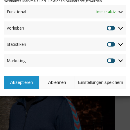
bestimmte Merkmale und Funktionen beeinträchtigt werden.
les! Ausbildung, Chancengleichheit,
Funktional
Immer aktiv
… Unterstützen Sie Lehrerinnen und
er Schlüssel Türen öffnen kann!“ (
Sören
Vorlieben
Vorlieb
Statistiken
Statisti
Marketing
Marketi
Akzeptieren
Ablehnen
Einstellungen speichern