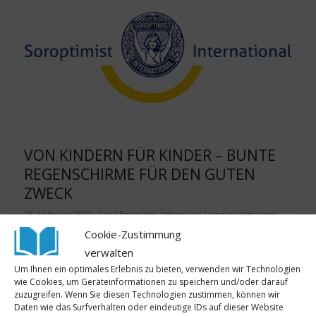
VON KINDERN FÜR KINDER – BUNTE
REGENSCHIRME FÜR DEN GUTEN
ZWECK
/
25. Februar 2025
in
Allgemein
,
Äthiopien
,
Vereinsaktionen
/
von
Annemarie
Cookie-Zustimmung
verwalten
Die Kinder des Christus-Kindergartens in
Um Ihnen ein optimales Erlebnis zu bieten, verwenden wir Technologien
wie Cookies, um Geräteinformationen zu speichern und/oder darauf
Wilhelmshaven waren sehr kreativ und haben für
zuzugreifen. Wenn Sie diesen Technologien zustimmen, können wir
Lehrerinnen und Lehrer ohne Grenzen 30 große
Daten wie das Surfverhalten oder eindeutige IDs auf dieser Website