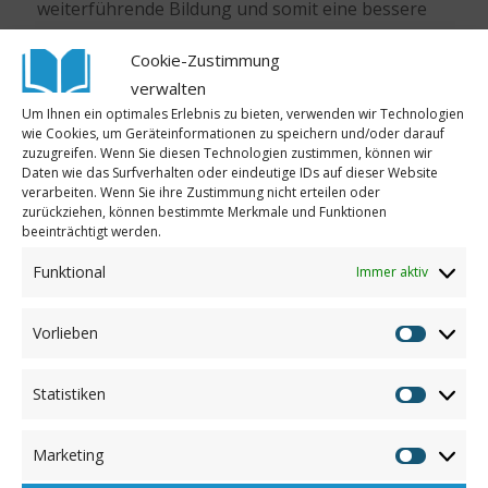
weiterführende Bildung und somit eine bessere
Zukunft geben.
Cookie-Zustimmung
Wir laden Sie herzlich ein, live in Wilhelmshaven
verwalten
oder online dabei zu sein.
Hier
können Sie die
Um Ihnen ein optimales Erlebnis zu bieten, verwenden wir Technologien
wie Cookies, um Geräteinformationen zu speichern und/oder darauf
Live-Übertragung miterleben.
zuzugreifen. Wenn Sie diesen Technologien zustimmen, können wir
Daten wie das Surfverhalten oder eindeutige IDs auf dieser Website
Wir danken Herrn Junge sowie allen Mitwirkenden
verarbeiten. Wenn Sie ihre Zustimmung nicht erteilen oder
für ihr großes Engagement!
zurückziehen, können bestimmte Merkmale und Funktionen
beeinträchtigt werden.
Beginn
: 25. August 2024, 16 Uhr
Funktional
Immer aktiv
Adresse
: Gulfhof Driever, Salzastraße 73,
Wilhelmshaven
Vorlieben
Vorliebe
Auch bei
Radio Jade
und in der
Nordwest Zeitung
wurde das Benefizkonzert angekündigt.
Statistiken
Statistik
Marketing
Marketin