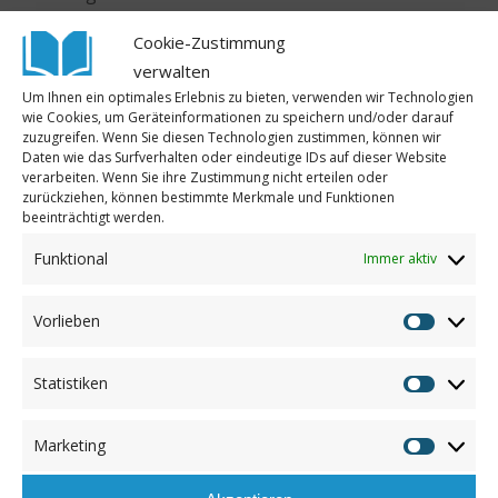
Weltbildungsbericht
der UNESCO ist die Zahl
Cookie-Zustimmung
insbesondere in Subsahara-Afrika zwischen 2015
verwalten
und 2021 um 12 Millionen Kinder angestiegen.
Um Ihnen ein optimales Erlebnis zu bieten, verwenden wir Technologien
wie Cookies, um Geräteinformationen zu speichern und/oder darauf
Auch wir verfolgen weiterhin das Ziel einer
zuzugreifen. Wenn Sie diesen Technologien zustimmen, können wir
chancengerechten Bildung für Kinder weltweit.
Daten wie das Surfverhalten oder eindeutige IDs auf dieser Website
verarbeiten. Wenn Sie ihre Zustimmung nicht erteilen oder
Aktuell unterstützen wir etwa 2500 Kinder und
zurückziehen, können bestimmte Merkmale und Funktionen
Jugendliche dabei, ihr Recht auf Bildung ausüben
beeinträchtigt werden.
zu können. Denn Bildung ist die wichtigste
Funktional
Immer aktiv
Voraussetzung, um einen Weg aus der Armut zu
finden und ein selbstbestimmtes Leben führen zu
Vorlieben
können.
Vorliebe
Helfen auch Sie mit, Kindern eine Zukunft zu
Statistiken
Statistik
geben und ihnen einen Zugang zu Bildung zu
ermöglichen –
von zu Hause aus, vor Ort
oder bei
Marketing
einer unserer
Benefizveranstaltungen
. Herzlichen
Marketin
Dank!