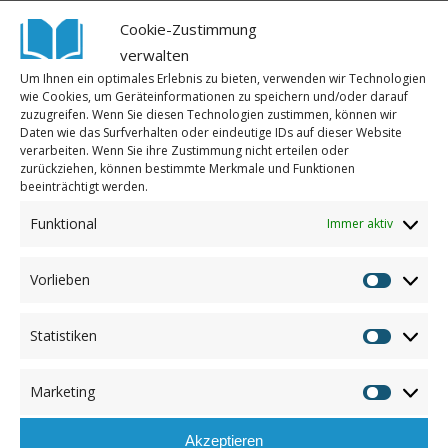
Gunsten unserer neuen
Partnerschule in Ghana.
Cookie-Zustimmung
Einlass
ist um 19:00 Uhr gegen eine Spende von 10
verwalten
Euro
Um Ihnen ein optimales Erlebnis zu bieten, verwenden wir Technologien
wie Cookies, um Geräteinformationen zu speichern und/oder darauf
Adresse
: Zeteler Lichtspiele e.V., Hauptstraße 7,
zuzugreifen. Wenn Sie diesen Technologien zustimmen, können wir
Daten wie das Surfverhalten oder eindeutige IDs auf dieser Website
26340 Zetel
verarbeiten. Wenn Sie ihre Zustimmung nicht erteilen oder
zurückziehen, können bestimmte Merkmale und Funktionen
Kartenvorverkauf:
Buchhandlung Prien (Posener
beeinträchtigt werden.
Straße 61, Wilhelmshaven) oder Reservierung
Funktional
Immer aktiv
unter info@lehrerohnegrenzen.com
Wir freuen uns auf Sie!
Vorlieben
Vorliebe
Statistiken
Statistik
Marketing
Marketin
Akzeptieren