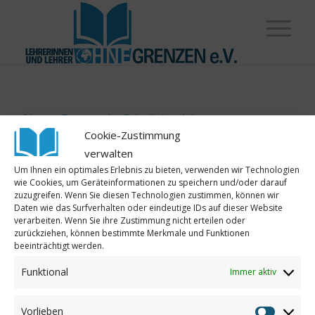
Neues Fenster im Schulleiterbüro
Cookie-Zustimmung
Mit Hilfe von Spenden konnte in unserer
verwalten
Partnerschule in Tomegbé, Togo
nun das Fenster
Um Ihnen ein optimales Erlebnis zu bieten, verwenden wir Technologien
des Schulleiterbüros erneuert werden. Dieses war
wie Cookies, um Geräteinformationen zu speichern und/oder darauf
zuzugreifen. Wenn Sie diesen Technologien zustimmen, können wir
marode und dadurch nicht mehr einbruchsicher.
Daten wie das Surfverhalten oder eindeutige IDs auf dieser Website
Im Büro des Schulleiters befindet sich der PC und
verarbeiten. Wenn Sie ihre Zustimmung nicht erteilen oder
zurückziehen, können bestimmte Merkmale und Funktionen
der W-LAN-Anschluss, der von Lehrerinnen und
beeinträchtigt werden.
Lehrer ohne Grenzen finanziert wird. Auch die Tür
Funktional
Immer aktiv
zum Lehrerzimmer wird derzeit dank Spenden
erneuert. Wir berichten, sobald alles fertig ist.
Vorlieben