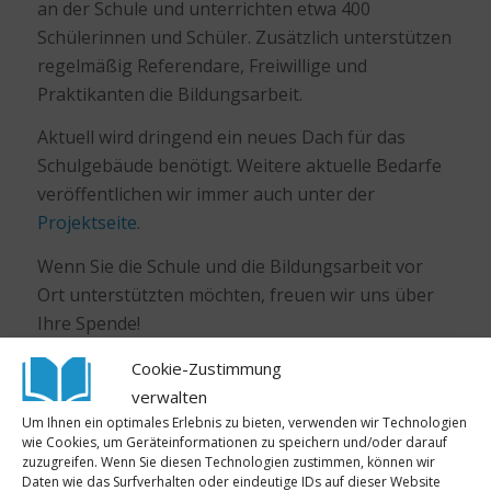
an der Schule und unterrichten etwa 400
Schülerinnen und Schüler. Zusätzlich unterstützen
regelmäßig Referendare, Freiwillige und
Praktikanten die Bildungsarbeit.
Aktuell wird dringend ein neues Dach für das
Schulgebäude benötigt. Weitere aktuelle Bedarfe
veröffentlichen wir immer auch unter der
Projektseite
.
Wenn Sie die Schule und die Bildungsarbeit vor
Ort unterstützten möchten, freuen wir uns über
Ihre Spende!
Unser Spendenkonto:
Cookie-Zustimmung
Lehrerinnen und Lehrer ohne Grenzen
verwalten
Sparkasse Wilhelmshaven
Um Ihnen ein optimales Erlebnis zu bieten, verwenden wir Technologien
wie Cookies, um Geräteinformationen zu speichern und/oder darauf
IBAN
DE28 2825 0110 0035 2465 37
zuzugreifen. Wenn Sie diesen Technologien zustimmen, können wir
BIC
BRLADE21WHV
Daten wie das Surfverhalten oder eindeutige IDs auf dieser Website