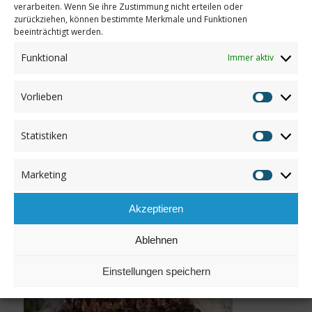
verarbeiten. Wenn Sie ihre Zustimmung nicht erteilen oder
zurückziehen, können bestimmte Merkmale und Funktionen
Betreff: Kwaprow Schule Ghana
beeinträchtigt werden.
Herzlichen Dank!
Funktional
Immer aktiv
Vorlieben
Vorliebe
Statistiken
Statistik
Marketing
Marketin
Akzeptieren
Ablehnen
Einstellungen speichern