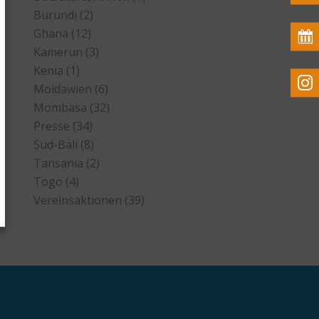
Burundi
(2)
Ghana
(12)
Kamerun
(3)
en
Kenia
(1)
Moldawien
(6)
Mombasa
(32)
ken
Presse
(34)
Süd-Bali
(8)
ng
Tansania
(2)
Togo
(4)
Vereinsaktionen
(39)