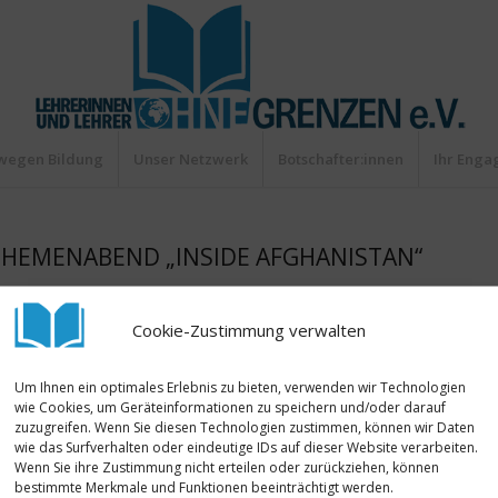
wegen Bildung
Unser Netzwerk
Botschafter:innen
Ihr Eng
HEMENABEND „INSIDE AFGHANISTAN“
/
Presse
,
Vereinsaktionen
von
Annemarie
Cookie-Zustimmung verwalten
Um Ihnen ein optimales Erlebnis zu bieten, verwenden wir Technologien
wie Cookies, um Geräteinformationen zu speichern und/oder darauf
zuzugreifen. Wenn Sie diesen Technologien zustimmen, können wir Daten
wie das Surfverhalten oder eindeutige IDs auf dieser Website verarbeiten.
Wenn Sie ihre Zustimmung nicht erteilen oder zurückziehen, können
bestimmte Merkmale und Funktionen beeinträchtigt werden.