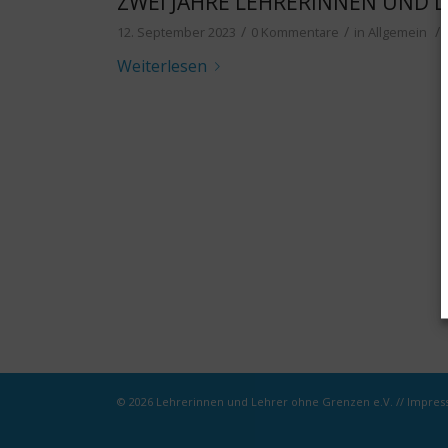
ZWEI JAHRE LEHRERINNEN UND 
/
/
/
12. September 2023
0 Kommentare
in
Allgemein
Weiterlesen
© 2026 Lehrerinnen und Lehrer ohne Grenzen e.V. //
Impres