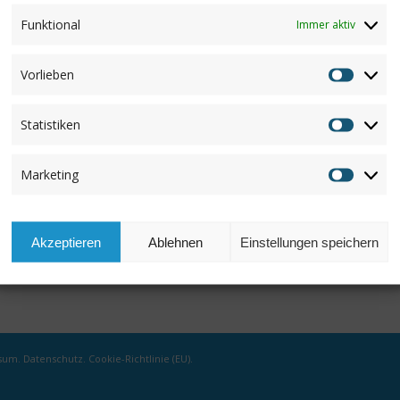
LEHRER OHNE GRENZEN
Funktional
Immer aktiv
von
Annemarie
Vorlieben
Vorlieb
Statistiken
Statisti
Marketing
Marketi
Akzeptieren
Ablehnen
Einstellungen speichern
sum
.
Datenschutz
.
Cookie-Richtlinie (EU)
.