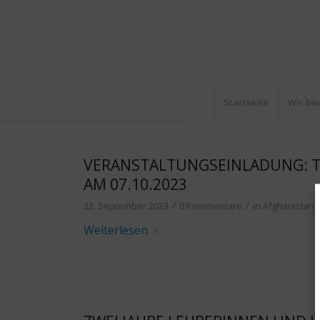
Startseite
Wir be
VERANSTALTUNGSEINLADUNG: T
AM 07.10.2023
/
/
22. September 2023
0 Kommentare
in
Afghanistan
,
Weiterlesen