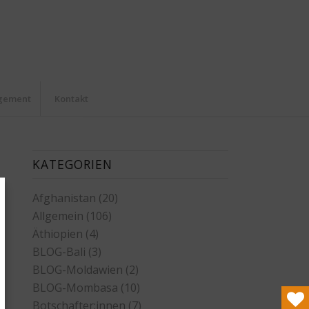
agement
Kontakt
KATEGORIEN
Afghanistan
(20)
Allgemein
(106)
Äthiopien
(4)
BLOG-Bali
(3)
BLOG-Moldawien
(2)
BLOG-Mombasa
(10)
Botschafter:innen
(7)