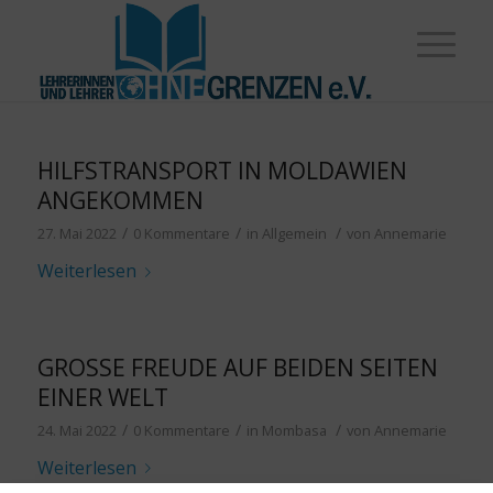
HILFSTRANSPORT IN MOLDAWIEN
ANGEKOMMEN
/
/
/
27. Mai 2022
0 Kommentare
in
Allgemein
von
Annemarie
Weiterlesen
GROSSE FREUDE AUF BEIDEN SEITEN E
INER WELT
/
/
/
24. Mai 2022
0 Kommentare
in
Mombasa
von
Annemarie
Weiterlesen