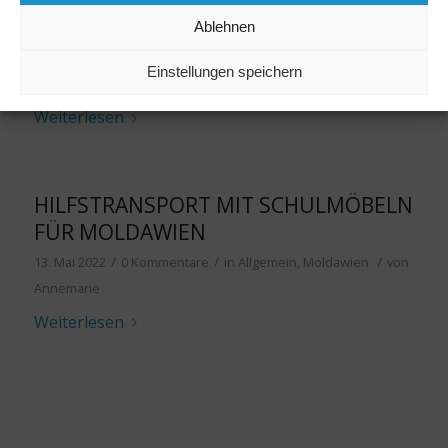
GUTEN ZWECK
Ablehnen
/
/
16. Mai 2022
0 Kommentare
in
Allgemein
,
Vereinsaktionen
Einstellungen speichern
/
von
Annemarie
Weiterlesen
HILFSTRANSPORT MIT SCHULMÖBELN
FÜR MOLDAWIEN
/
/
/
13. Mai 2022
0 Kommentare
in
Allgemein
,
Moldawien
von
Annemarie
Weiterlesen