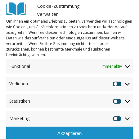
Cookie-Zustimmung
verwalten
WILHELMSHAVENER ZEITUNG: EIGENE
Um Ihnen ein optimales Erlebnis zu bieten, verwenden wir Technologien
SCHULE IN AFRIKA FEST IM BLICK
wie Cookies, um Geräteinformationen zu speichern und/oder darauf
zuzugreifen. Wenn Sie diesen Technologien zustimmen, können wir
/
/
17. Mai 2022
0 Kommentare
in
Allgemein
,
Presse
,
Daten wie das Surfverhalten oder eindeutige IDs auf dieser Website
verarbeiten. Wenn Sie ihre Zustimmung nicht erteilen oder
/
Vereinsaktionen
von
Annemarie
zurückziehen, können bestimmte Merkmale und Funktionen
beeinträchtigt werden.
Weiterlesen
Funktional
Immer aktiv
BAU EINER SCHUTZMAUER FÜR DAS
Vorlieben
Vorliebe
WAISENHEIM IN MOMBASA
Statistiken
/
/
/
17. Mai 2022
0 Kommentare
in
Mombasa
von
Annemarie
Statistik
Weiterlesen
Marketing
Marketin
Akzeptieren
MUSIK UND LITERATUR FÜR DEN