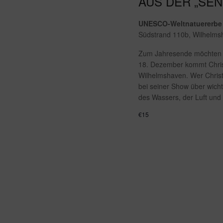
AUS DER „SE
UNESCO-Weltnatuererbe
Südstrand 110b, Wilhelm
Zum Jahresende möchten w
18. Dezember kommt Chris
Wilhelmshaven. Wer Christ
bei seiner Show über wich
des Wassers, der Luft und
€15