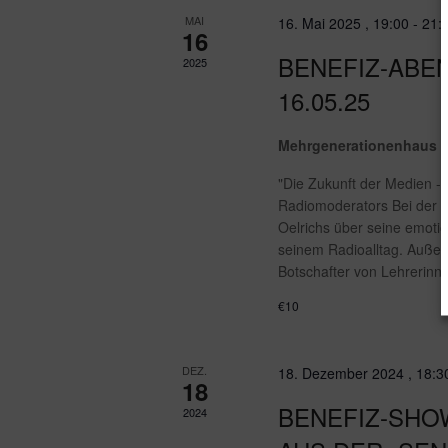
MAI
16. Mai 2025 , 19:00
-
21:
16
BENEFIZ-ABE
2025
16.05.25
Mehrgenerationenhaus 
"Die Zukunft der Medien -
Radiomoderators Bei der 
Oelrichs über seine emoti
seinem Radioalltag. Auße
Botschafter von Lehrerin
€10
DEZ.
18. Dezember 2024 , 18:3
18
BENEFIZ-SHO
2024