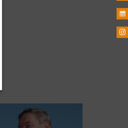
en
ken
ng