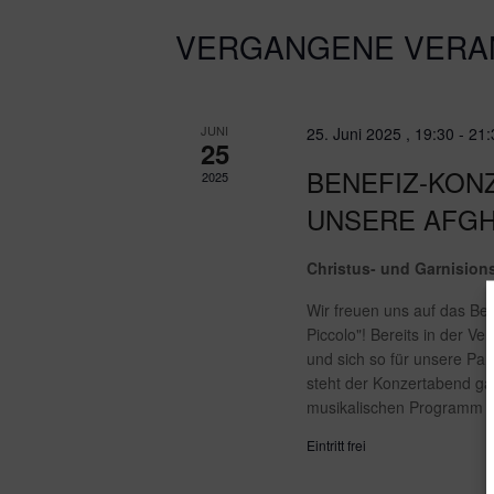
VERGANGENE VERA
JUNI
25. Juni 2025 , 19:30
-
21:
25
BENEFIZ-KON
2025
UNSERE AFG
Christus- und Garnisio
Wir freuen uns auf das Be
Piccolo"! Bereits in der 
und sich so für unsere Par
steht der Konzertabend g
musikalischen Programm 
Eintritt frei