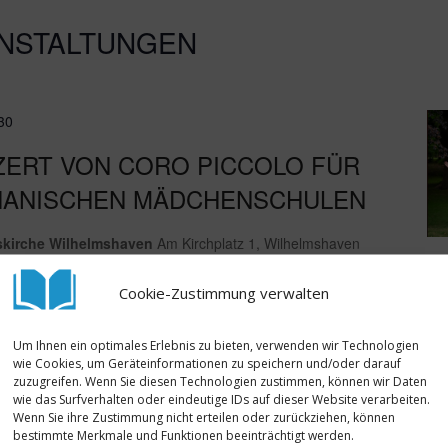
NSTALTUNGEN
30
ZERT VON CORO PICCOLO FÜR
HANISCHEN MÄDCHENSCHULEN
nskirche Wilhelmshaven
Am Kirchplatz 1, Wilhelmshaven
nefiz-Konzert vom Wilhelmshavener A-Capella Chor "Coro
Cookie-Zustimmung verwalten
Vergangenheit hat der Chor für den guten Zweck gesungen
tnerschulen in Afghanistan engagiert - auch in diesem Jahr
Um Ihnen ein optimales Erlebnis zu bieten, verwenden wir Technologien
anz im Zeichen unserer afghanischen Schulen. Neben dem
wie Cookies, um Geräteinformationen zu speichern und/oder darauf
werden ausgewählte Geschichten von […]
zuzugreifen. Wenn Sie diesen Technologien zustimmen, können wir Daten
wie das Surfverhalten oder eindeutige IDs auf dieser Website verarbeiten.
Wenn Sie ihre Zustimmung nicht erteilen oder zurückziehen, können
bestimmte Merkmale und Funktionen beeinträchtigt werden.