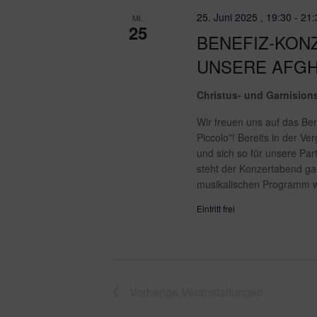
25. Juni 2025 , 19:30
-
21:
MI.
25
BENEFIZ-KON
UNSERE AFG
Christus- und Garnisio
Wir freuen uns auf das Be
Piccolo"! Bereits in der 
und sich so für unsere Par
steht der Konzertabend g
musikalischen Programm 
Eintritt frei
Vorherige
Veranstaltungen