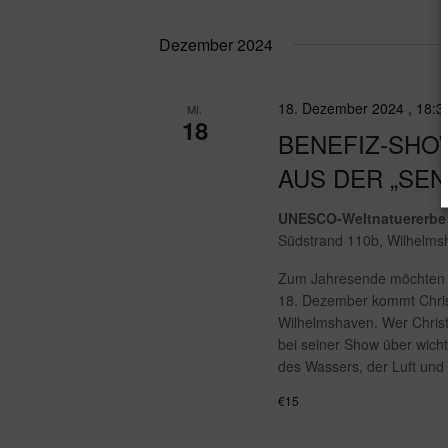
Dezember 2024
18. Dezember 2024 , 18:3
MI.
18
BENEFIZ-SHO
AUS DER „SE
UNESCO-Weltnatuererbe
Südstrand 110b, Wilhelm
Zum Jahresende möchten w
18. Dezember kommt Chris
Wilhelmshaven. Wer Christ
bei seiner Show über wich
des Wassers, der Luft und
€15