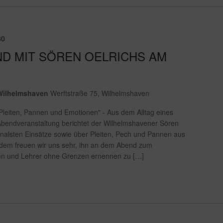
30
ND MIT SÖREN OELRICHS AM
Wilhelmshaven
Werftstraße 75, Wilhelmshaven
 Pleiten, Pannen und Emotionen" - Aus dem Alltag eines
Abendveranstaltung berichtet der Wilhelmshavener Sören
onalsten Einsätze sowie über Pleiten, Pech und Pannen aus
rdem freuen wir uns sehr, ihn an dem Abend zum
nen und Lehrer ohne Grenzen ernennen zu […]