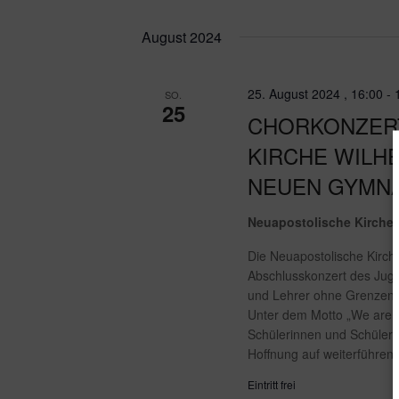
August 2024
25. August 2024 , 16:00
-
SO.
25
CHORKONZER
KIRCHE WILH
NEUEN GYMNA
Neuapostolische Kirche
Die Neuapostolische Kirch
Abschlusskonzert des Ju
und Lehrer ohne Grenzen.
Unter dem Motto „We are t
Schülerinnen und Schüler
Hoffnung auf weiterführen
Eintritt frei