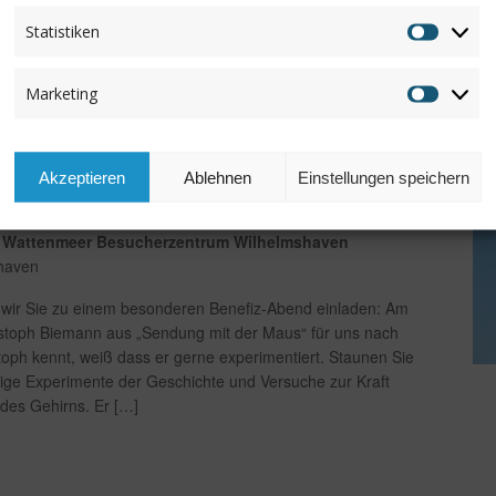
Statistiken
Statisti
Marketing
Marketi
0
-
21:30
W MIT CHRISTOPH BIEMANN
Akzeptieren
Ablehnen
Einstellungen speichern
NDUNG MIT DER MAUS“
 Wattenmeer Besucherzentrum Wilhelmshaven
shaven
ir Sie zu einem besonderen Benefiz-Abend einladen: Am
toph Biemann aus „Sendung mit der Maus“ für uns nach
oph kennt, weiß dass er gerne experimentiert. Staunen Sie
tige Experimente der Geschichte und Versuche zur Kraft
 des Gehirns. Er […]