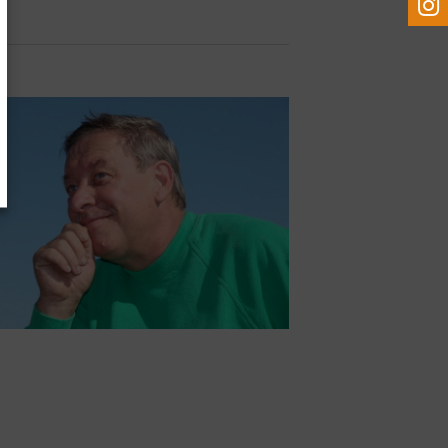
ken
ng