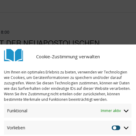
18:00
T DER NEUAPOSTOLISCHEN
ELMSHAVEN ZU GUNSTEN DES
Cookie-Zustimmung verwalten
SIUMS IN MOMBASA
Um Ihnen ein optimales Erlebnis zu bieten, verwenden wir Technologien
 Wilhelmshaven
Salzastraße 73, Wilhelmshaven
wie Cookies, um Geräteinformationen zu speichern und/oder darauf
zuzugreifen. Wenn Sie diesen Technologien zustimmen, können wir Daten
e Wilhelmshaven veranstaltet am 25. August ein
wie das Surfverhalten oder eindeutige IDs auf dieser Website verarbeiten.
gendsingwochenendes 2024 zu Gunsten von Lehrerinnen
Wenn Sie ihre Zustimmung nicht erteilen oder zurückziehen, können
bestimmte Merkmale und Funktionen beeinträchtigt werden.
he world“ werden sich 100 Jugendliche für unsere
Funktional
Immer aktiv
 im „Neuen Gymnasium Mombasa“ einsetzen und ihnen die
de Bildung und somit eine bessere Zukunft geben.
Vorlieben
Vorlieb