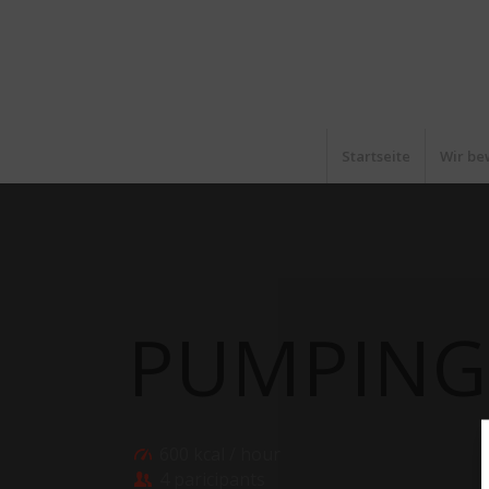
Startseite
Wir be
PUMPING
600 kcal / hour
4 paricipants