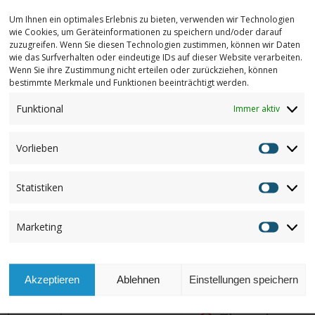
Um Ihnen ein optimales Erlebnis zu bieten, verwenden wir Technologien
wie Cookies, um Geräteinformationen zu speichern und/oder darauf
zuzugreifen. Wenn Sie diesen Technologien zustimmen, können wir Daten
wie das Surfverhalten oder eindeutige IDs auf dieser Website verarbeiten.
Wenn Sie ihre Zustimmung nicht erteilen oder zurückziehen, können
bestimmte Merkmale und Funktionen beeinträchtigt werden.
Funktional
Immer aktiv
Vorlieben
Vorlieb
SCHEDULE
Statistiken
ipiscing elit. Aenean
Statisti
Cum sociis natoque
Monday
Marketing
nascetur ridiculus mus.
Marketi
From 8:00 – 9:00
 eu, pretium quis, sem.
Tuesday
Akzeptieren
Ablehnen
Einstellungen speichern
From 8:00 – 9:00
liquet nec,