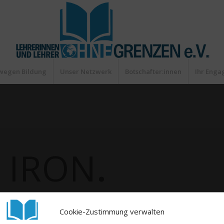
wegen Bildung
Unser Netzwerk
Botschafter:innen
Ihr Eng
 IRON
.
Cookie-Zustimmung verwalten