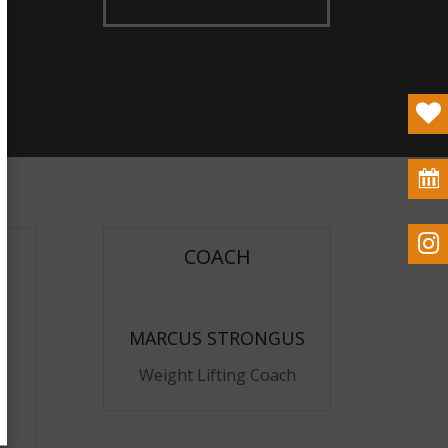
en
COACH
ken
ng
MARCUS STRONGUS
Weight Lifting Coach